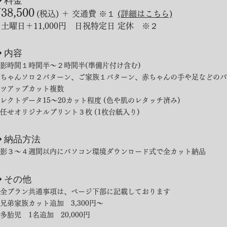
◆ 料金
38,500
(税込) ＋ 交通費 ※１
(詳細はこちら)
土曜日＋11,000円 日祝特定日 定休 ※２
◆ 内容
影時間１時間半〜２時間半(準備片付け含む)​
赤ちゃんソロ２パターン、ご家族１パターン、赤ちゃんの手や足などのパ
ツアップカット複数
レクトデータ15〜20カット程度 (色や肌のレタッチ済み)
任せオリジナルプリント３枚 (1枚台紙入り)
◆ 納品方法
撮影３〜４週間以内にパソコン環境ダウンロード式で全カット納品
◆ その他
全プラン共通事項は、ページ下部に記載しております
兄弟家族カット追加 3,300円〜
・多胎児 1名追加 20,000円