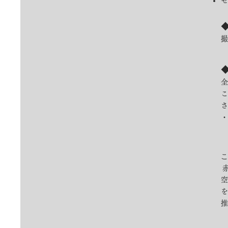
セ
​
全
​
さ
​
こ
空
を
推