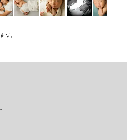
ます。
。