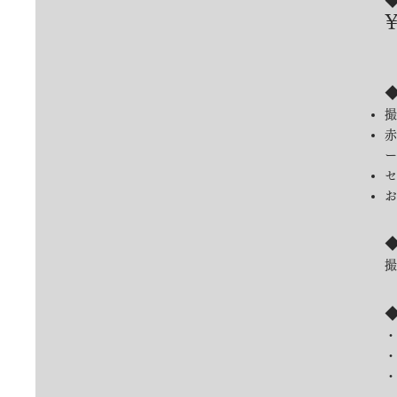
¥
撮
​
ー
セ
お
​
・
・
​