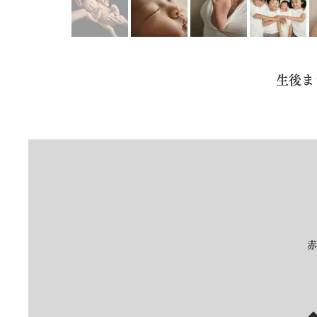
生後ま
赤