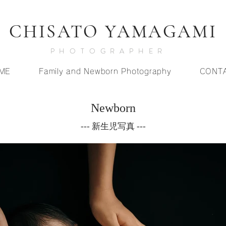
​CHISATO YAMAGAMI
PHOTOGRAPHER
ME
Family and Newborn Photography
CONT
​Newborn
--- 新生児写真 ---