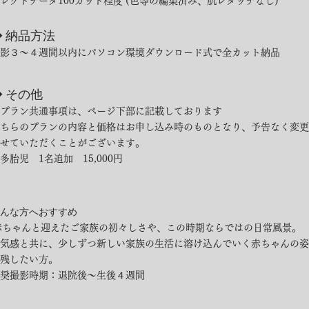
レクトデータ100カット程度 (色等の編集済み、肌レタッチなし)
◆ 納品方法
撮影３〜４週間以内にパソコン環境ダウンロード式で全カット納品
◆ その他
プラン共通事項は、ページ下部に記載しております
こちらのプランの内容と価格はお申し込み時のものとなり、予告なく変更
せていただくことがございます。
・多胎児 1名追加 15,000円
んな方へおすすめ
赤ちゃんと迎えたご家族の初々しさや、この時期ならではの日常風景。
気感と共に、少しずつ新しい家族の生活に溶け込んでいく赤ちゃんの姿
残したい方。
奨撮影時期：退院後〜生後４週間