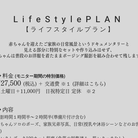
LifeStylePLAN
【ライフスタイルプラン】
赤ちゃんを迎えたご家族の日常風景というドキュメンタリーと
見える部分に特別なセットや作り込みはせず、
ちゃんは普段のお洋服を着たままポージング撮影を組み合わせて残しま
◆ 料金
(モニター期間の特別価格)
27,500
(税込) ＋ 交通費 ※１ (詳細はこちら)
土曜日＋11,000円 日祝特定日 定休 ※２
◆ 内容
影時間１時間半〜２時間半(準備片付け含む)​
赤ちゃんソロのポーズ、家族兄弟写真、日常(授乳や沐浴シーンなどのお
)