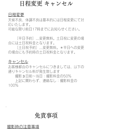
​日程変更 キャンセル
日程変更
天候不良、体調不良は基本的には日程変更にて対
応いたします。
可能な限り前日17時までにお知らせください。
［平日予約］…変更無料。土日祝に変更の場
合には土日祝料金となります。
［土日祝予約］…変更無料。＊平日への変更
の場合にも予約時の土日祝料金となります。
キャンセル
お客様都合のキャンセルにつきましては、以下の
通りキャンセル料が発生致します
撮影３日前〜当日：撮影料金の50％
上記に関わらず、連絡なし：撮影料金の
100％
​免責事項
撮影時の注意事項