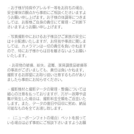
・お子様が持病やアレルギー等をお持ちの場合、
安全確保の観点から事前にご相談くださいますよ
うお願い申し上げます。お子様の体調等につきま
しては、お客様ご自身の責任にて管理・ご判断下
さいますようお願い申し上げます。
・写真撮影中におけるお子様及びご家族の安全に
は十分配慮いたしますが、お怪我や事故に関しま
しては、カメラマンは一切の責任を負いかねます
ので、特にお子様からは目を離さないようお願い
いたします。​
・お荷物の破損、紛失、盗難、家具調度品破損等
の事故がございましても、責任は負いかねます。
撮影するお部屋にお取り扱い注意するものがあり
ましたら事前にお知らせください。
・撮影機材と撮影データの管理・整備については
細心の注意を払っておりますが、万が一故障や盗
難が発生した場合は、撮影料金全額をご返金いた
します。また、データの復旧や回収に努め、納品
可能なものを全てお渡し致します。
・（ニューボーンフォトの場合）ペットを飼って
いる場合は必ず事前にご相談下さいますようお願
い申し上げます。 お子様の安全確保と撮影小物の
衛生面の観点から、撮影中はペットは別室でお待